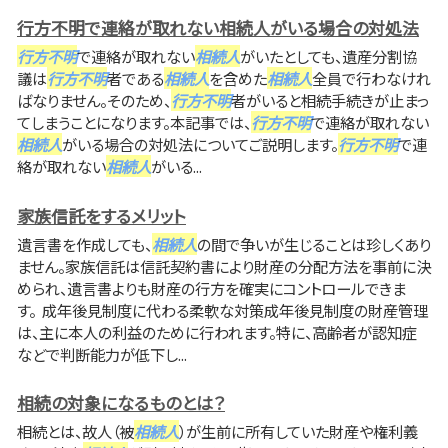
行方不明で連絡が取れない相続人がいる場合の対処法
行方不明
で連絡が取れない
相続人
がいたとしても、遺産分割協
議は
行方不明
者である
相続人
を含めた
相続人
全員で行わなけれ
ばなりません。そのため、
行方不明
者がいると相続手続きが止まっ
てしまうことになります。本記事では、
行方不明
で連絡が取れない
相続人
がいる場合の対処法についてご説明します。
行方不明
で連
絡が取れない
相続人
がいる...
家族信託をするメリット
遺言書を作成しても、
相続人
の間で争いが生じることは珍しくあり
ません。家族信託は信託契約書により財産の分配方法を事前に決
められ、遺言書よりも財産の行方を確実にコントロールできま
す。 成年後見制度に代わる柔軟な対策成年後見制度の財産管理
は、主に本人の利益のために行われます。特に、高齢者が認知症
などで判断能力が低下し...
相続の対象になるものとは？
相続とは、故人（被
相続人
）が生前に所有していた財産や権利義