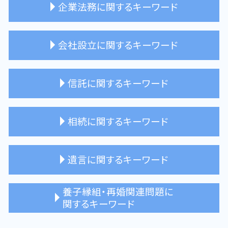
企業法務に関するキーワード
不動産 売買契約 司法書士
事業承継 相談 司法書士
贈与 不動産 登記
事業承継 とは
事業承継 メリット デメリット
予防法務 司法書士 新宿
会社設立に関するキーワード
親族外承継 注意点
企業法務 司法書士 メリット
リーガルチェック 司法書士
契約書 チェック
会社設立 相談 杉並区
信託に関するキーワード
企業法務 司法書士 相談できること
株式会社 商業登記 費用
会社設立 登記
会社登記 司法書士 新宿区
家族信託 不動産
相続に関するキーワード
会社設立 司法書士 メリット
家族信託 司法書士
家族信託 手続き
成年後見 信託 違い
相続人 行方不明
遺言に関するキーワード
家族信託 杉並区 相談
相続 司法書士 東京都
家族信託 契約書
相続放棄 司法書士 メリット
信託契約 相談 司法書士
相続登記 司法書士
公正証書遺言 司法書士 メリット
養子縁組・再婚関連問題に
相続人申告登記 必要書類
遺言書 サポート 杉並区
関するキーワード
相続放棄 必要書類
遺言執行者 選任
相続 遺産分割協議
遺言書 注意点
普通養子縁組 司法書士 相談