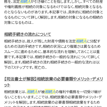
務を、法定
相続人
が引き継ぐことを指します。しかし、すべての財産
や権利義務が相続の対象になるわけではなく、相続対象となるも
のとならないものがあります。本記事では、具体的に相続の対象と
なるものについて詳しく解説します。相続の対象になるもの相続の
対象になるものは...
相続手続きの流れについて
相続手続きは、故人が残した財産や債務を法定
相続人
に分配す
るための法的手続きです。相続の状況により複雑さは異なるため
スムーズに進めるために、基本的な流れを理解しておくことは重
要です。本記事では、相続手続きの一般的な流れについて詳しく
解説します。相続手続きの流れ相続手続きの一般的な流れは以
下の7ステップです。 死亡の...
【司法書士が解説】相続放棄の必要書類やメリット・デメリ
ット
相続放棄とは、
相続人
が被
相続人
の権利や義務を一切受け継が
ないことをいいます。ここでは、相続放棄の必要書類やメリット・デ
メリットを解説します。相続放棄の必要書類相続放棄をするため