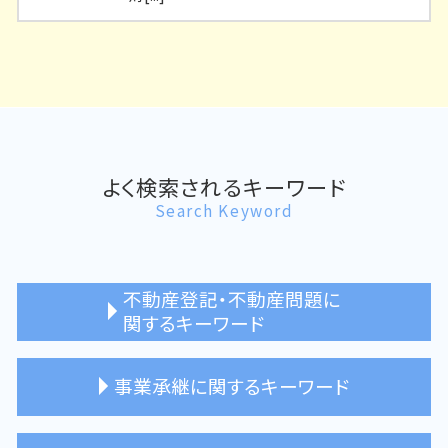
よく検索されるキーワード
Search Keyword
不動産登記・不動産問題に
関するキーワード
住宅ローン 完済 抵当権抹消
事業承継に関するキーワード
不動産 購入 登記
所有権移転登記 司法書士
不動産登記 高円寺 司法書士
親族内承継 東京都 司法書士