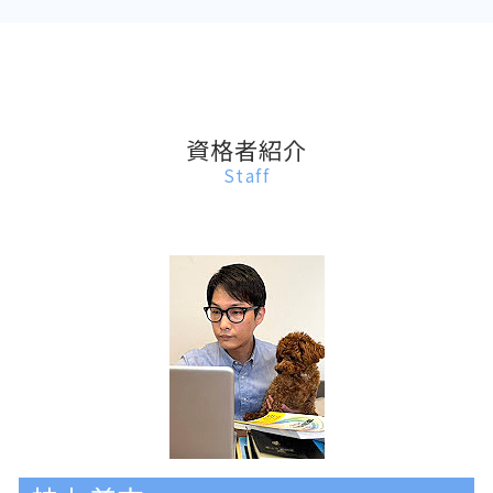
遺産分割協議 司法書士
遺言書 作成 司法書士
養子縁組 司法書士 杉並区
自筆証書遺言 サポート
再婚 子ども 戸籍
普通養子縁組 解消 トラブル
氏の変更 司法書士
資格者紹介
Staff