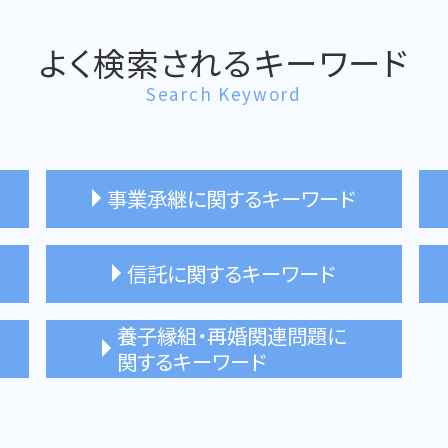
よく検索されるキーワード
Search Keyword
事業承継に関するキーワード
親族外承継 注意点
信託に関するキーワード
事業承継 とは
親族内承継 東京都 司法書士
事業承継 相談 司法書士
家族信託 契約書
養子縁組・再婚関連問題に
事業承継 メリット デメリット
家族信託 手続き
関するキーワード
家族信託 杉並区 相談
家族信託 不動産
普通養子縁組 解消 トラブル
信託契約 相談 司法書士
再婚 子ども 戸籍