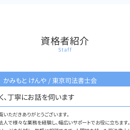
成年後見 信託 違い
氏の変更 司法書士
家族信託 司法書士
普通養子縁組 司法書士 相談
養子縁組 司法書士 杉並区
資格者紹介
Staff
かみもと けんや / 東京司法書士会
く、丁寧にお話を伺います
覧いただきありがとうございます。
法人で様々な業務を経験し、幅広いサポートでお役に立ちます