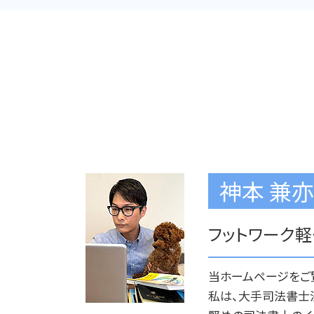
遺言書 作成 司法書士
遺言書 サポート 杉並区
遺言書 注意点
公正証書遺言 司法書士 メリット
神本 兼亦
フットワーク軽
当ホームページをご
私は、大手司法書士