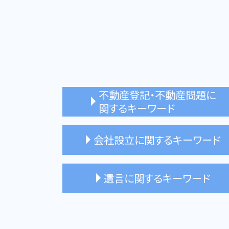
不動産登記・不動産問題に
関するキーワード
住宅ローン 完済 抵当権抹消
会社設立に関するキーワード
不動産 購入 登記
不動産 売買契約 司法書士
所有権移転登記 司法書士
株式会社 商業登記 費用
遺言に関するキーワード
贈与 不動産 登記
会社設立 相談 杉並区
不動産登記 高円寺 司法書士
会社設立 司法書士 メリット
会社登記 司法書士 新宿区
遺言執行者 選任
会社設立 登記
自筆証書遺言 サポート