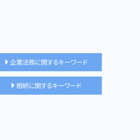
企業法務に関するキーワード
企業法務 司法書士 相談できること
相続に関するキーワード
予防法務 司法書士 新宿
リーガルチェック 司法書士
企業法務 司法書士 メリット
相続放棄 司法書士 メリット
契約書 チェック
遺産分割協議 司法書士
相続登記 司法書士
相続 遺産分割協議
相続人 行方不明