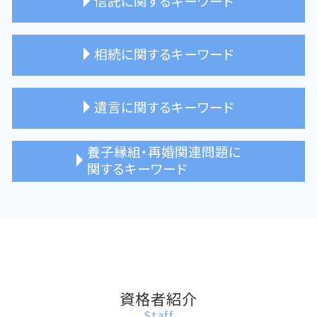
信託に関するキーワード
予防法務 司法書士 新宿
会社設立 司法書士 メリット
会社登記 司法書士 新宿区
会社設立 登記
家族信託 杉並区 相談
相続に関するキーワード
株式会社 商業登記 費用
家族信託 手続き
家族信託 不動産
成年後見 信託 違い
相続 遺産分割協議
遺言に関するキーワード
家族信託 司法書士
相続放棄 司法書士 メリット
信託契約 相談 司法書士
相続人申告登記 必要書類
家族信託 契約書
相続登記 司法書士
遺言書 作成 司法書士
養子縁組・再婚関連問題に
相続放棄 必要書類
遺言書 サポート 杉並区
関するキーワード
相続人 行方不明
自筆証書遺言 サポート
相続 司法書士 東京都
遺言執行者 選任
再婚 子ども 戸籍
遺産分割協議 司法書士
遺言書 注意点
普通養子縁組 司法書士 相談
公正証書遺言 司法書士 メリット
普通養子縁組 解消 トラブル
養子縁組 司法書士 杉並区
氏の変更 司法書士
資格者紹介
Staff