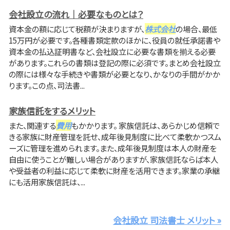
会社設立の流れ｜必要なものとは？
資本金の額に応じて税額が決まりますが、
株式会社
の場合、最低
15万円が必要です。各種書類定款のほかに、役員の就任承諾書や
資本金の払込証明書など、会社設立に必要な書類を揃える必要
があります。これらの書類は登記の際に必須です。まとめ会社設立
の際には様々な手続きや書類が必要となり、かなりの手間がかか
ります。この点、司法書...
家族信託をするメリット
また、関連する
費用
もかかります。 家族信託は、あらかじめ信頼で
きる家族に財産管理を託せ、成年後見制度に比べて柔軟かつスム
ーズに管理を進められます。また、成年後見制度は本人の財産を
自由に使うことが難しい場合がありますが、家族信託ならば本人
や受益者の利益に応じて柔軟に財産を活用できます。家業の承継
にも活用家族信託は、...
会社設立 司法書士 メリット »