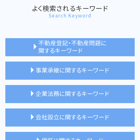
よく検索されるキーワード
Search Keyword
不動産登記・不動産問題に
関するキーワード
所有権移転登記 司法書士
事業承継に関するキーワード
不動産登記 高円寺 司法書士
不動産 売買契約 司法書士
贈与 不動産 登記
事業承継 相談 司法書士
企業法務に関するキーワード
不動産 購入 登記
事業承継 メリット デメリット
住宅ローン 完済 抵当権抹消
親族内承継 東京都 司法書士
事業承継 とは
リーガルチェック 司法書士
会社設立に関するキーワード
親族外承継 注意点
契約書 チェック
企業法務 司法書士 メリット
企業法務 司法書士 相談できること
会社設立 相談 杉並区